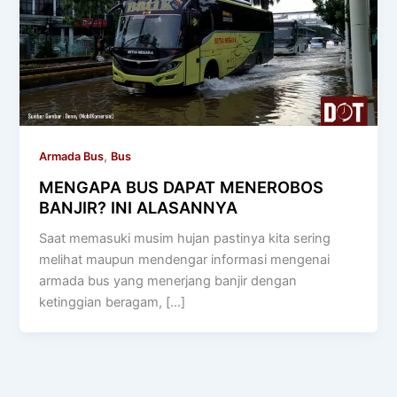
,
Armada Bus
Bus
MENGAPA BUS DAPAT MENEROBOS
BANJIR? INI ALASANNYA
Saat memasuki musim hujan pastinya kita sering
melihat maupun mendengar informasi mengenai
armada bus yang menerjang banjir dengan
ketinggian beragam, […]