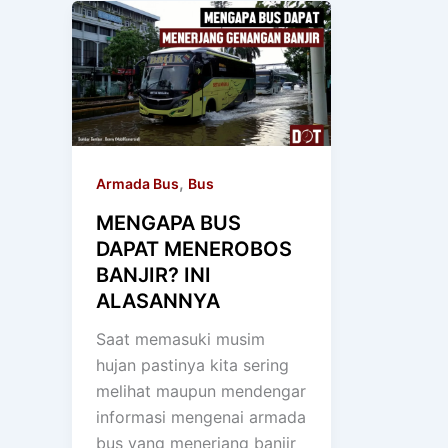
,
Armada Bus
Bus
MENGAPA BUS
DAPAT MENEROBOS
BANJIR? INI
ALASANNYA
Saat memasuki musim
hujan pastinya kita sering
melihat maupun mendengar
informasi mengenai armada
bus yang menerjang banjir