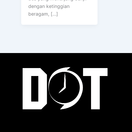
dengan ketinggian
beragam, […]