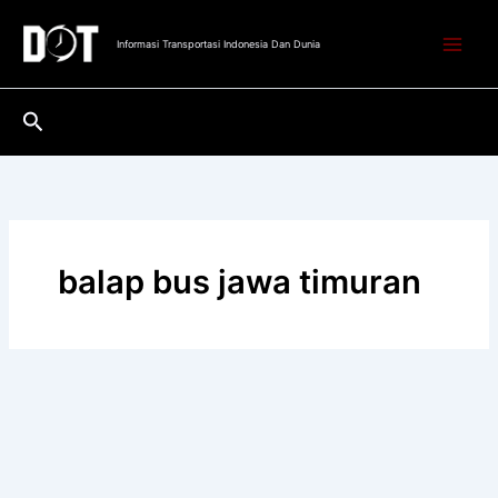
Lewati
ke
Informasi Transportasi Indonesia Dan Dunia
konten
Cari
balap bus jawa timuran