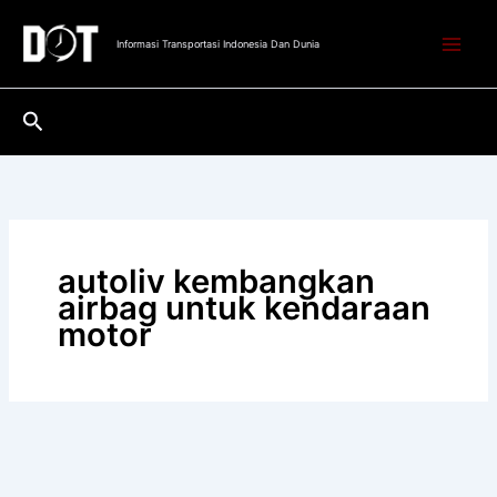
Lewati
ke
Informasi Transportasi Indonesia Dan Dunia
konten
Cari
autoliv kembangkan
airbag untuk kendaraan
motor