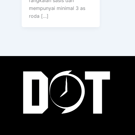
rangkaian sasis dan
mempunyai minimal 3 as
roda […]