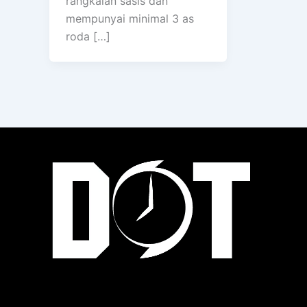
rangkaian sasis dan
mempunyai minimal 3 as
roda […]