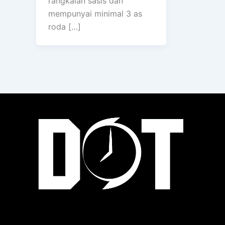
rangkaian sasis dan
mempunyai minimal 3 as
roda […]