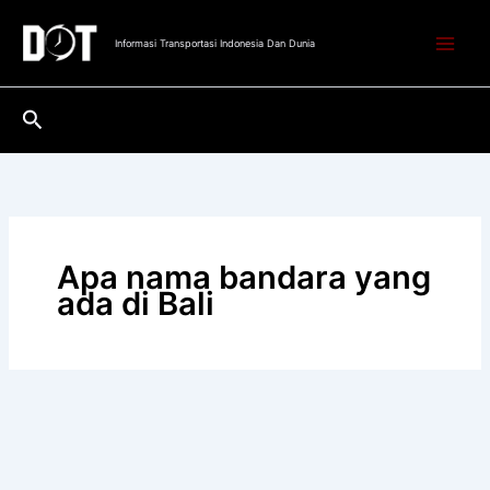
Lewati
ke
Informasi Transportasi Indonesia Dan Dunia
konten
Cari
Apa nama bandara yang
ada di Bali