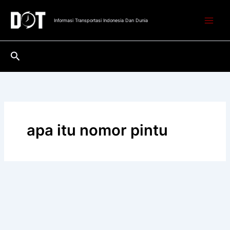
Lewati
ke
Informasi Transportasi Indonesia Dan Dunia
konten
Cari
apa itu nomor pintu