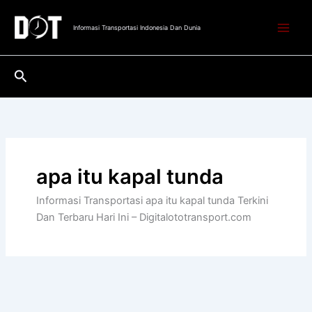
Lewati
ke
Informasi Transportasi Indonesia Dan Dunia
konten
Cari
apa itu kapal tunda
Informasi Transportasi apa itu kapal tunda Terkini
Dan Terbaru Hari Ini – Digitalototransport.com