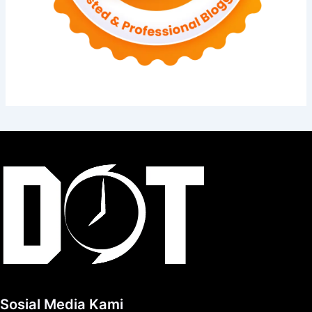
Sosial Media Kami