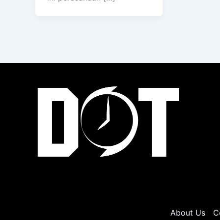
About Us
C