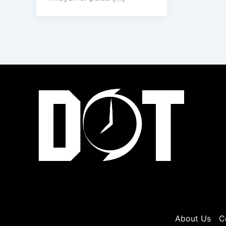
About Us
C