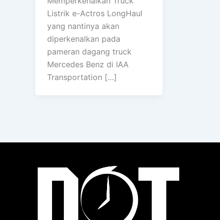
Memperkenalkan Truck
Listrik e-Actros LongHaul
yang nantinya akan
diperkenalkan pada
pameran dagang truck
Mercedes Benz di IAA
Transportation […]