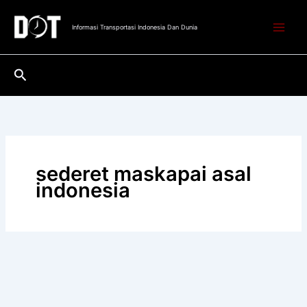
Lewati
ke
Informasi Transportasi Indonesia Dan Dunia
konten
Cari
sederet maskapai asal
indonesia