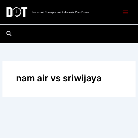
Lewati
ke
Informasi Transportasi Indonesia Dan Dunia
konten
Cari
nam air vs sriwijaya