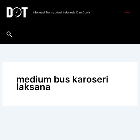
Lewati
ke
Informasi Transportasi Indonesia Dan Dunia
konten
Cari
medium bus karoseri
laksana