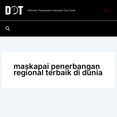
Lewati
ke
Informasi Transportasi Indonesia Dan Dunia
konten
Cari
maskapai penerbangan
regional terbaik di dunia