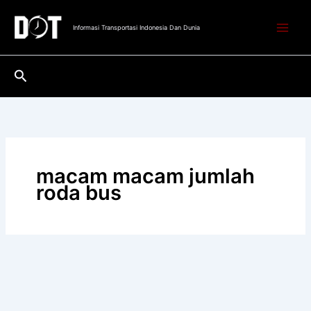
Lewati
ke
Informasi Transportasi Indonesia Dan Dunia
konten
Cari
macam macam jumlah
roda bus