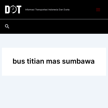
Lewati
ke
Informasi Transportasi Indonesia Dan Dunia
konten
Cari
bus titian mas sumbawa