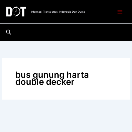
Lewati
ke
Informasi Transportasi Indonesia Dan Dunia
konten
Cari
bus gunung harta
double decker