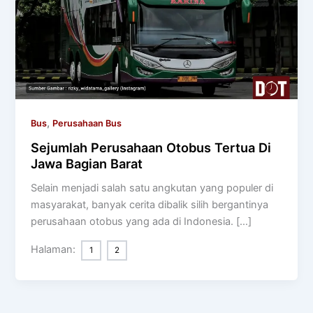
,
Bus
Perusahaan Bus
Sejumlah Perusahaan Otobus Tertua Di
Jawa Bagian Barat
Selain menjadi salah satu angkutan yang populer di
masyarakat, banyak cerita dibalik silih bergantinya
perusahaan otobus yang ada di Indonesia. […]
Halaman:
1
2