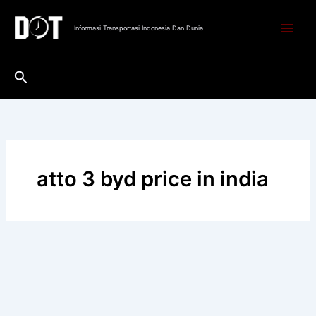
Lewati
ke
Informasi Transportasi Indonesia Dan Dunia
konten
Cari
atto 3 byd price in india